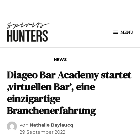
Zum Inhalt springen
MENÜ
Spirits
Hunters
VERÖFFENTLICHT IN
NEWS
Diageo Bar Academy startet
‚virtuellen Bar‘, eine
einzigartige
Branchenerfahrung
von
Nathalie Baylaucq
29 September 2022