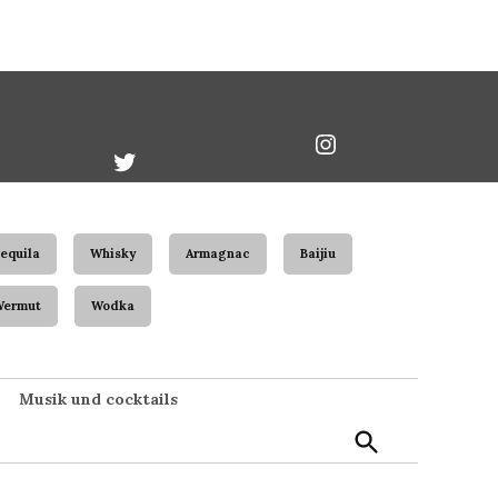
book
Twitter
Instagram
Username
equila
Whisky
Armagnac
Baijiu
Wermut
Wodka
Suche
Musik und cocktails
öffnen