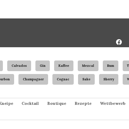
Face
Page
Calvados
Gin
Kaffee
Mezcal
Rum
T
ourbon
Champagner
Cognac
Sake
Sherry
Kneipe
Cocktail
Boutique
Rezepte
Wettbewerb