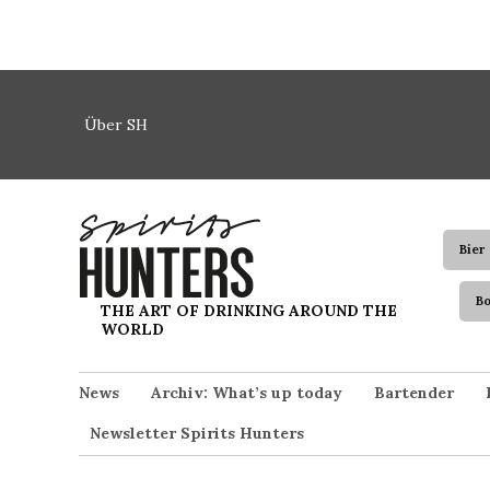
Zum Inhalt springen
Über SH
Bier
B
Spirits Hunters
THE ART OF DRINKING AROUND THE
WORLD
News
Archiv: What’s up today
Bartender
Newsletter Spirits Hunters