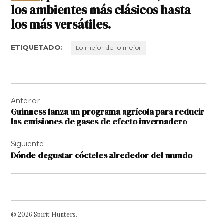
los ambientes más clásicos hasta
los más versátiles.
ETIQUETADO:
Lo mejor de lo mejor
Navegación
Anterior
de
Guinness lanza un programa agrícola para reducir
entradas
las emisiones de gases de efecto invernadero
Siguiente
Dónde degustar cócteles alrededor del mundo
© 2026 Spirit Hunters.