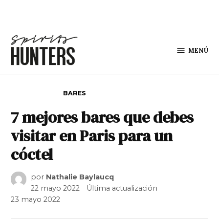
Saltar al contenido
MENÚ
Spirit
Hunters
PUBLICADO EN
BARES
7 mejores bares que debes
visitar en Paris para un
cóctel
por
Nathalie Baylaucq
22 mayo 2022
Última actualización
23 mayo 2022