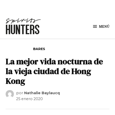
Saltar al contenido
MENÚ
Spirit
Hunters
PUBLICADO EN
BARES
La mejor vida nocturna de
la vieja ciudad de Hong
Kong
por
Nathalie Baylaucq
25 enero 2020