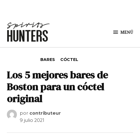
Saltar al contenido
MENÚ
Spirit
Hunters
PUBLICADO EN
BARES
CÓCTEL
Los 5 mejores bares de
Boston para un cóctel
original
por
contributeur
9 julio 2021