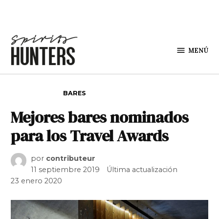
Saltar al contenido
MENÚ
Spirit
Hunters
PUBLICADO EN
BARES
Mejores bares nominados
para los Travel Awards
por
contributeur
11 septiembre 2019
Última actualización
23 enero 2020