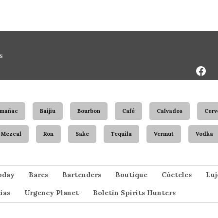
Face
s
Page
rmañac
Baijiu
Bourbon
Café
Calvados
Cerv
Mezcal
Ron
Sake
Tequila
Vermut
Vodka
oday
Bares
Bartenders
Boutique
Cócteles
Luj
ias
Urgency Planet
Boletín Spirits Hunters