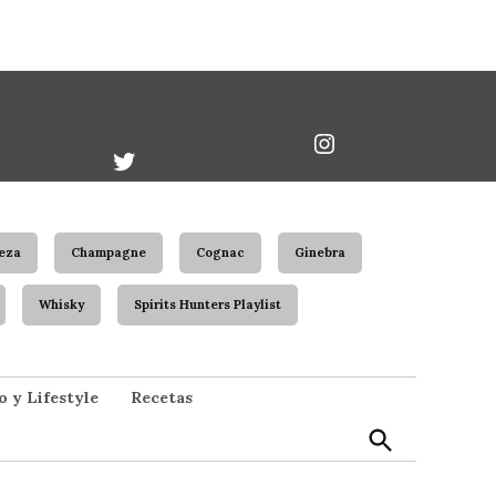
book
Twitter
Instagram
Username
eza
Champagne
Cognac
Ginebra
Whisky
Spirits Hunters Playlist
Open
o y Lifestyle
Recetas
Search