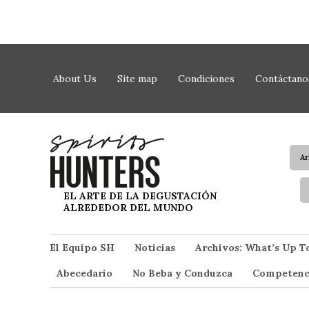
Saltar al contenido
About Us
Site map
Condiciones
Contáctano
A
Spirit Hunters
EL ARTE DE LA DEGUSTACIÓN
ALREDEDOR DEL MUNDO
El Equipo SH
Noticias
Archivos: What’s Up T
Abecedario
No Beba y Conduzca
Competenc