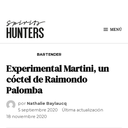
Saltar al contenido
MENÚ
Spirit
Hunters
PUBLICADO EN
BARTENDER
Experimental Martini, un
cóctel de Raimondo
Palomba
por
Nathalie Baylaucq
5 septiembre 2020
Última actualización
18 noviembre 2020