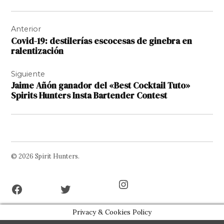
Navegación
Anterior
de
Covid-19: destilerías escocesas de ginebra en
entradas
ralentización
Siguiente
Jaime Añón ganador del «Best Cocktail Tuto»
Spirits Hunters Insta Bartender Contest
© 2026 Spirit Hunters.
Facebook
Twitter
Instagram
Page
Username
Privacy & Cookies Policy