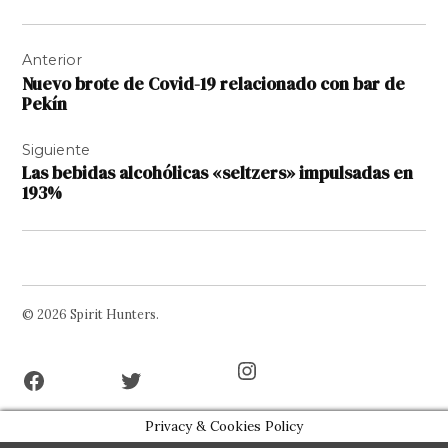
Navegación
Anterior
de
Nuevo brote de Covid-19 relacionado con bar de
entradas
Pekín
Siguiente
Las bebidas alcohólicas «seltzers» impulsadas en
193%
© 2026 Spirit Hunters.
Facebook
Twitter
Instagram
Page
Username
Privacy & Cookies Policy