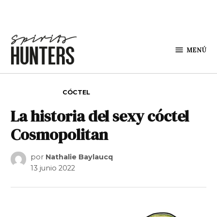
Saltar al contenido
MENÚ
Spirit
Hunters
PUBLICADO EN
CÓCTEL
La historia del sexy cóctel
Cosmopolitan
por
Nathalie Baylaucq
13 junio 2022