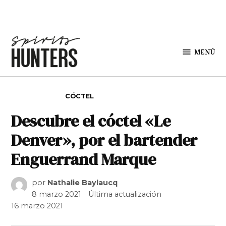
Saltar al contenido
MENÚ
Spirit
Hunters
PUBLICADO EN
CÓCTEL
Descubre el cóctel «Le
Denver», por el bartender
Enguerrand Marque
por
Nathalie Baylaucq
8 marzo 2021
Última actualización
16 marzo 2021