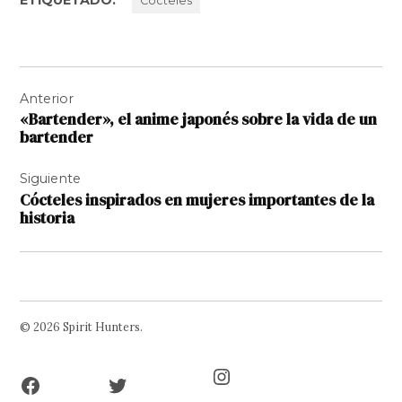
Cócteles
Navegación
Anterior
de
«Bartender», el anime japonés sobre la vida de un
entradas
bartender
Siguiente
Cócteles inspirados en mujeres importantes de la
historia
© 2026 Spirit Hunters.
Facebook
Twitter
Instagram
Page
Username