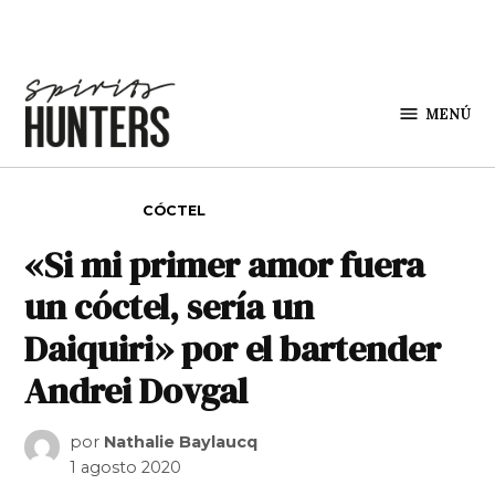
Saltar al contenido
MENÚ
Spirit
Hunters
PUBLICADO EN
CÓCTEL
«Si mi primer amor fuera
un cóctel, sería un
Daiquiri» por el bartender
Andrei Dovgal
por
Nathalie Baylaucq
1 agosto 2020