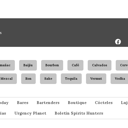
Face
s
Page
rmañac
Baijiu
Bourbon
Café
Calvados
Cerv
Mezcal
Ron
Sake
Tequila
Vermut
Vodka
oday
Bares
Bartenders
Boutique
Cócteles
Luj
ias
Urgency Planet
Boletín Spirits Hunters