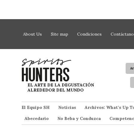
Saltar al contenido
About Us
Site map
Condiciones
Contáctano
A
Spirit Hunters
EL ARTE DE LA DEGUSTACIÓN
ALREDEDOR DEL MUNDO
El Equipo SH
Noticias
Archivos: What’s Up T
Abecedario
No Beba y Conduzca
Competenc