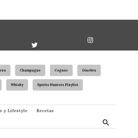
book
Twitter
Instagram
Username
eza
Champagne
Cognac
Ginebra
Whisky
Spirits Hunters Playlist
Open
o y Lifestyle
Recetas
Search