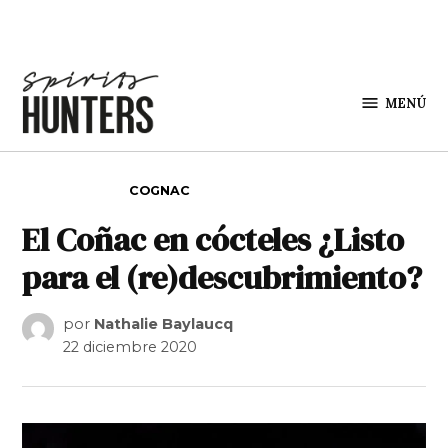
Saltar al contenido
MENÚ
Spirit
Hunters
PUBLICADO EN
COGNAC
El Coñac en cócteles ¿Listo
para el (re)descubrimiento?
por
Nathalie Baylaucq
22 diciembre 2020