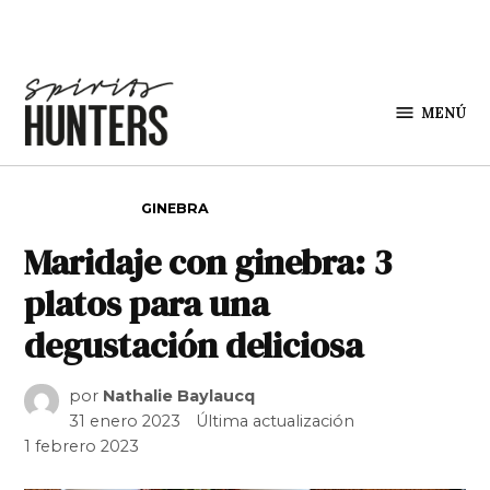
Saltar al contenido
MENÚ
Spirit
Hunters
PUBLICADO EN
GINEBRA
Maridaje con ginebra: 3
platos para una
degustación deliciosa
por
Nathalie Baylaucq
31 enero 2023
Última actualización
1 febrero 2023