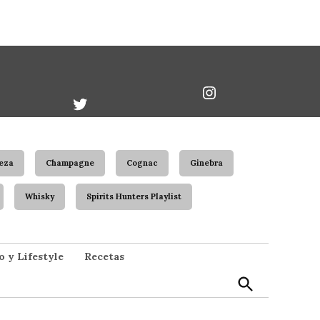
book
Twitter
Instagram
Username
eza
Champagne
Cognac
Ginebra
Whisky
Spirits Hunters Playlist
Open
o y Lifestyle
Recetas
Search