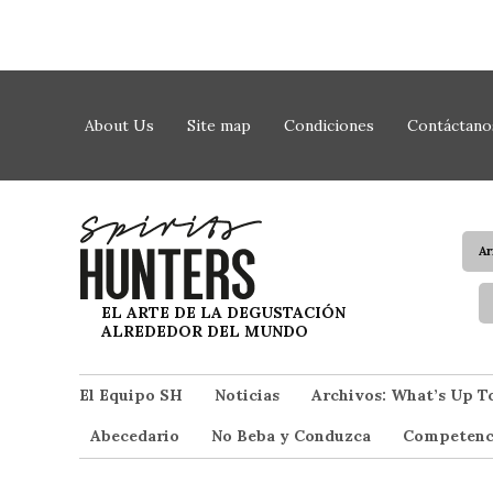
Saltar al contenido
About Us
Site map
Condiciones
Contáctano
A
Spirit Hunters
EL ARTE DE LA DEGUSTACIÓN
ALREDEDOR DEL MUNDO
El Equipo SH
Noticias
Archivos: What’s Up T
Abecedario
No Beba y Conduzca
Competenc