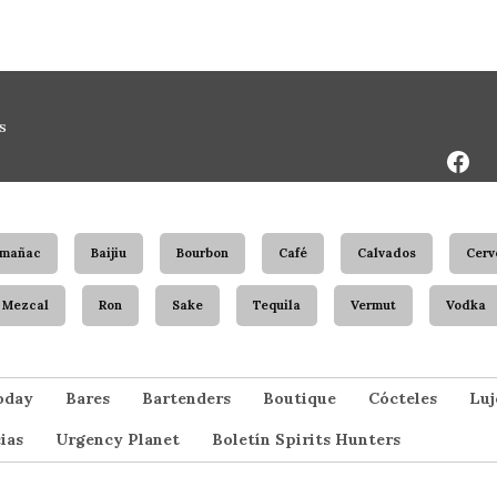
Face
s
Page
rmañac
Baijiu
Bourbon
Café
Calvados
Cerv
Mezcal
Ron
Sake
Tequila
Vermut
Vodka
oday
Bares
Bartenders
Boutique
Cócteles
Luj
ias
Urgency Planet
Boletín Spirits Hunters