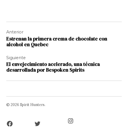
Navegación
Anterior
de
Estrenan la primera crema de chocolate con
entradas
alcohol en Quebec
Siguiente
El envejecimiento acelerado, una técnica
desarrollada por Bespoken Spirits
© 2026 Spirit Hunters.
Facebook
Twitter
Instagram
Page
Username