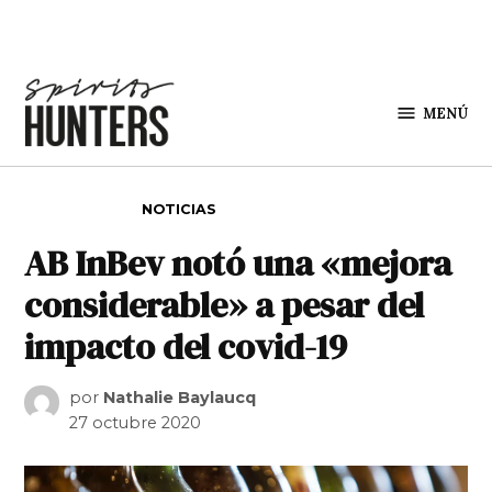
Saltar al contenido
MENÚ
Spirit
Hunters
PUBLICADO EN
NOTICIAS
AB InBev notó una «mejora
considerable» a pesar del
impacto del covid-19
por
Nathalie Baylaucq
27 octubre 2020