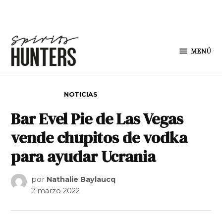
Saltar al contenido
MENÚ
Spirit
Hunters
PUBLICADO EN
NOTICIAS
Bar Evel Pie de Las Vegas
vende chupitos de vodka
para ayudar Ucrania
por
Nathalie Baylaucq
2 marzo 2022