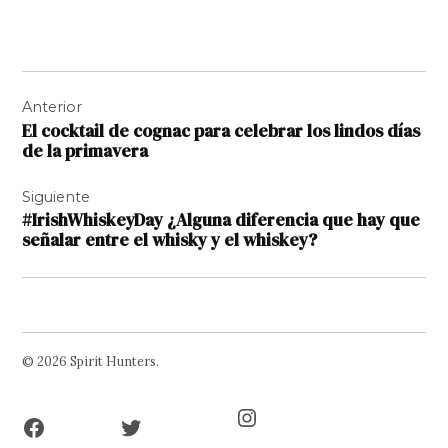
Navegación
Anterior
de
El cocktail de cognac para celebrar los lindos días
entradas
de la primavera
Siguiente
#IrishWhiskeyDay ¿Alguna diferencia que hay que
señalar entre el whisky y el whiskey?
© 2026 Spirit Hunters.
Facebook
Twitter
Instagram
Page
Username