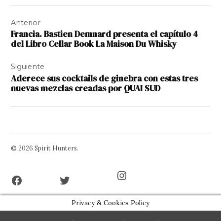
Navegación
Anterior
de
Francia. Bastien Demnard presenta el capítulo 4
entradas
del Libro Cellar Book La Maison Du Whisky
Siguiente
Aderece sus cocktails de ginebra con estas tres
nuevas mezclas creadas por QUAI SUD
© 2026 Spirit Hunters.
Facebook
Twitter
Instagram
Page
Username
Privacy & Cookies Policy