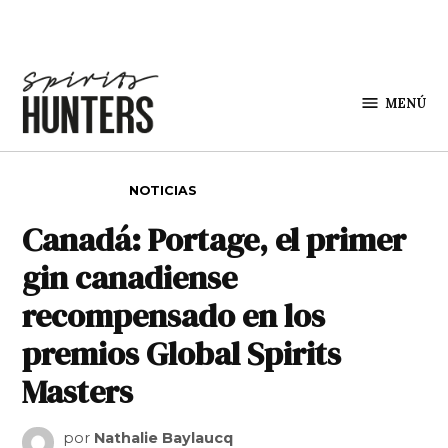
Saltar al contenido
MENÚ
Spirit
Hunters
PUBLICADO EN
NOTICIAS
Canadá: Portage, el primer
gin canadiense
recompensado en los
premios Global Spirits
Masters
por
Nathalie Baylaucq