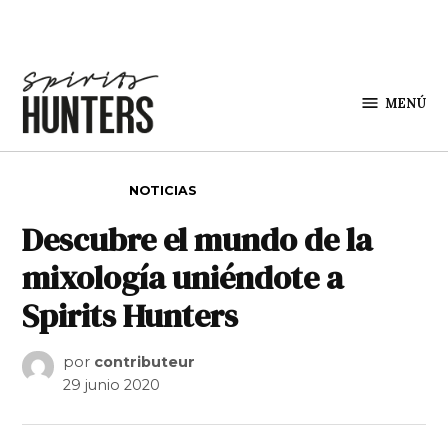
Saltar al contenido
MENÚ
Spirit
Hunters
PUBLICADO EN
NOTICIAS
Descubre el mundo de la
mixología uniéndote a
Spirits Hunters
por
contributeur
29 junio 2020