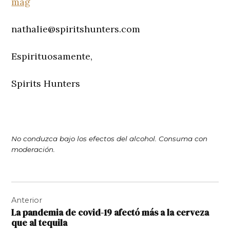
mag
nathalie@spiritshunters.com
Espirituosamente,
Spirits Hunters
No conduzca bajo los efectos del alcohol. Consuma con
moderación.
Navegación
Anterior
de
La pandemia de covid-19 afectó más a la cerveza
entradas
que al tequila