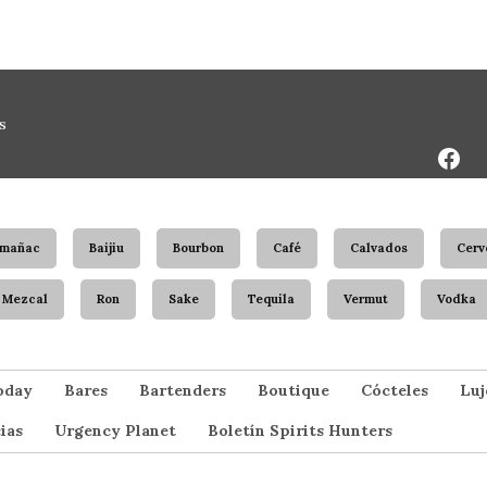
Face
s
Page
rmañac
Baijiu
Bourbon
Café
Calvados
Cerv
Mezcal
Ron
Sake
Tequila
Vermut
Vodka
oday
Bares
Bartenders
Boutique
Cócteles
Luj
ias
Urgency Planet
Boletín Spirits Hunters