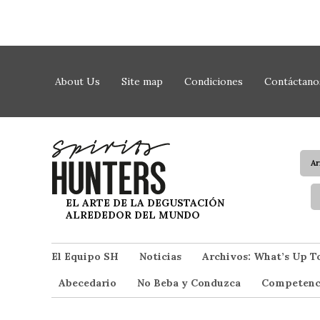
Saltar al contenido
About Us
Site map
Condiciones
Contáctano
A
Spirit Hunters
EL ARTE DE LA DEGUSTACIÓN
ALREDEDOR DEL MUNDO
El Equipo SH
Noticias
Archivos: What’s Up T
Abecedario
No Beba y Conduzca
Competenc