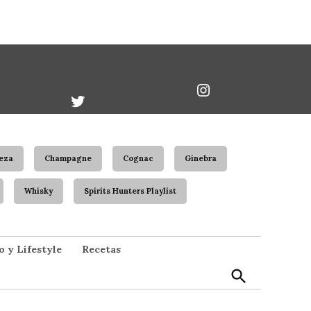
book
Twitter
Instagram
Username
eza
Champagne
Cognac
Ginebra
Whisky
Spirits Hunters Playlist
Open
o y Lifestyle
Recetas
Search