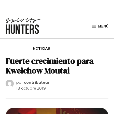
Saltar al contenido
MENÚ
Spirit
Hunters
PUBLICADO EN
NOTICIAS
Fuerte crecimiento para
Kweichow Moutai
por
contributeur
18 octubre 2019