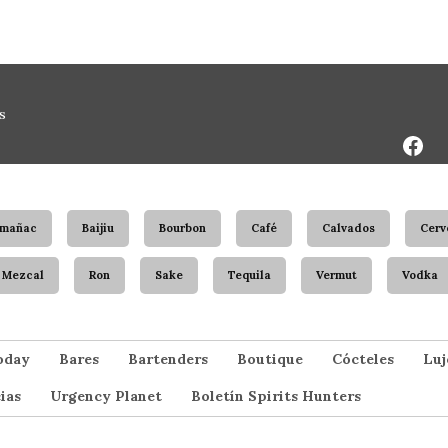
Face
s
Page
rmañac
Baijiu
Bourbon
Café
Calvados
Cerv
Mezcal
Ron
Sake
Tequila
Vermut
Vodka
oday
Bares
Bartenders
Boutique
Cócteles
Luj
ias
Urgency Planet
Boletín Spirits Hunters