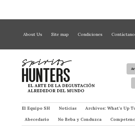
Saltar al contenido
About Us
Site map
Condiciones
Contáctano
A
Spirit Hunters
EL ARTE DE LA DEGUSTACIÓN
ALREDEDOR DEL MUNDO
El Equipo SH
Noticias
Archivos: What’s Up T
Abecedario
No Beba y Conduzca
Competenc