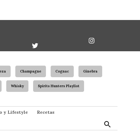
book
Twitter
Instagram
Username
eza
Champagne
Cognac
Ginebra
Whisky
Spirits Hunters Playlist
Open
o y Lifestyle
Recetas
Search