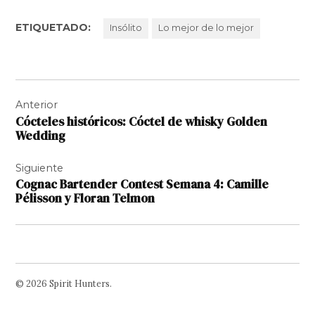
ETIQUETADO:
Insólito
Lo mejor de lo mejor
Navegación
Anterior
de
Cócteles históricos: Cóctel de whisky Golden
entradas
Wedding
Siguiente
Cognac Bartender Contest Semana 4: Camille
Pélisson y Floran Telmon
© 2026 Spirit Hunters.
Facebook
Twitter
Instagram
Page
Username