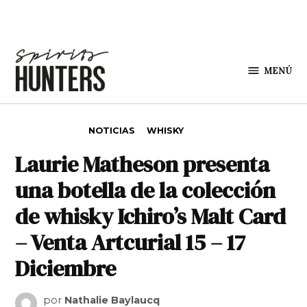
Saltar al contenido
MENÚ
Spirit
Hunters
PUBLICADO EN
NOTICIAS
WHISKY
Laurie Matheson presenta
una botella de la colección
de whisky Ichiro’s Malt Card
– Venta Artcurial 15 – 17
Diciembre
por
Nathalie Baylaucq