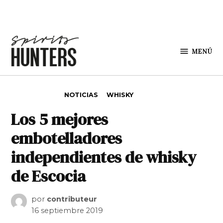
Saltar al contenido
MENÚ
Spirit
Hunters
PUBLICADO EN
NOTICIAS
WHISKY
Los 5 mejores
embotelladores
independientes de whisky
de Escocia
por
contributeur
16 septiembre 2019