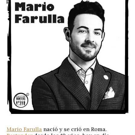
Mario Farulla
nació y se crió en Roma.