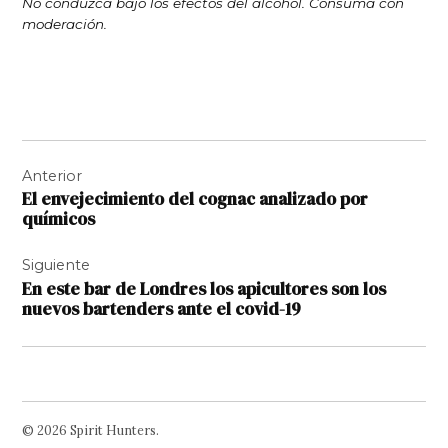
No conduzca bajo los efectos del alcohol. Consuma con
moderación.
Navegación
Anterior
de
El envejecimiento del cognac analizado por
entradas
químicos
Siguiente
En este bar de Londres los apicultores son los
nuevos bartenders ante el covid-19
© 2026 Spirit Hunters.