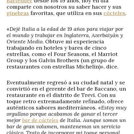
Bartender
desde los 19 años, hoy en día
comparte con nosotros su saber hacer y sus
ginebras
favoritas, que utiliza en sus
cócteles
.
«
Dejé Italia a la edad de 19 años para viajar por
el mundo y trabajar en Inglaterra, Azerbaiyán y
Oriente Medio.
Obtuve mi experiencia
trabajando en hoteles y bares de cinco
estrellas, como el Four Seasons, el Marriot
Group y los Galvin Brothers (un grupo de
restaurantes con estrellas Michelin)», dice.
Eventualmente regresó a su ciudad natal y se
convirtió en el gerente del bar de Baccano, un
restaurante en el distrito de Trevi. Con su
toque retro extremadamente refinado, ofrece
auténticos sabores mediterráneos. «
Estoy muy
orgulloso porque acabamos de ganar el tercer
mejor
bar de cócteles
de Italia. Aunque somos un
bar de gran volumen, mantenemos un servicio
clásico. Trato de incorporar mi toque personal