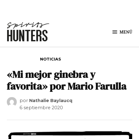
Saltar al contenido
MENÚ
Spirit
Hunters
PUBLICADO EN
NOTICIAS
«Mi mejor ginebra y
favorita» por Mario Farulla
por
Nathalie Baylaucq
6 septiembre 2020