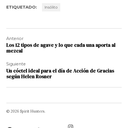
ETIQUETADO:
Insólito
Navegación
Anterior
de
Los 12 tipos de agave y lo que cada una aporta al
entradas
mezcal
Siguiente
Un cóctel ideal para el día de Acción de Gracias
según Helen Rosner
© 2026 Spirit Hunters.
Facebook
Twitter
Instagram
Page
Username