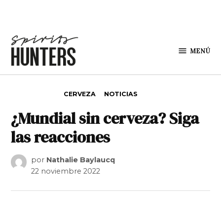
Saltar al contenido
MENÚ
Spirit
Hunters
PUBLICADO EN
CERVEZA
NOTICIAS
¿Mundial sin cerveza? Siga
las reacciones
por
Nathalie Baylaucq
22 noviembre 2022