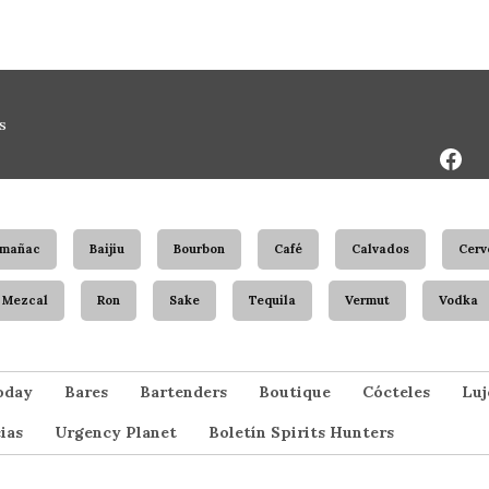
Face
s
Page
rmañac
Baijiu
Bourbon
Café
Calvados
Cerv
Mezcal
Ron
Sake
Tequila
Vermut
Vodka
oday
Bares
Bartenders
Boutique
Cócteles
Luj
ias
Urgency Planet
Boletín Spirits Hunters