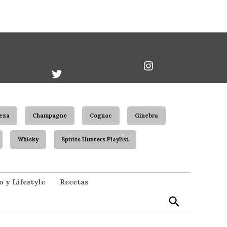
book
Twitter
Instagram
Username
eza
Champagne
Cognac
Ginebra
Whisky
Spirits Hunters Playlist
Open
o y Lifestyle
Recetas
Search