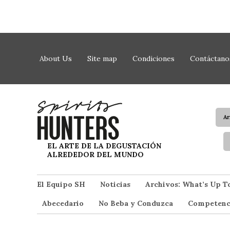
Saltar al contenido
About Us
Site map
Condiciones
Contáctano
A
Spirit Hunters
EL ARTE DE LA DEGUSTACIÓN
ALREDEDOR DEL MUNDO
El Equipo SH
Noticias
Archivos: What’s Up T
Abecedario
No Beba y Conduzca
Competenc