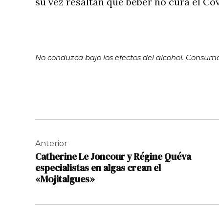
su vez resaltan que beber no cura el Cov
No conduzca bajo los efectos del alcohol. Consu
Navegación
de
Anterior
Catherine Le Joncour y Régine Quéva
entradas
especialistas en algas crean el
«Mojitalgues»