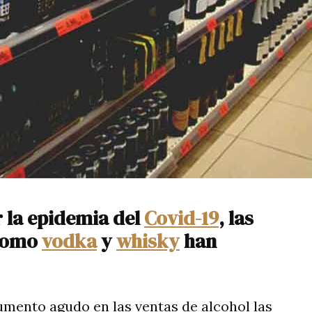
 la epidemia del
Covid-19
, las
 como
vodka
y
whisky
han
umento agudo en las ventas de alcohol las