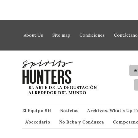
Saltar al contenido
About Us
Site map
Condiciones
Contáctano
A
Spirit Hunters
EL ARTE DE LA DEGUSTACIÓN
ALREDEDOR DEL MUNDO
El Equipo SH
Noticias
Archivos: What’s Up T
Abecedario
No Beba y Conduzca
Competenc