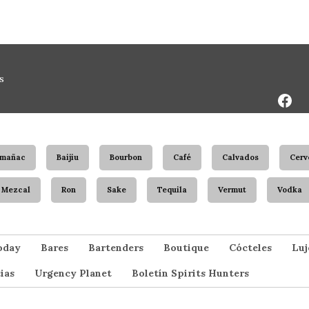
Face
s
Page
rmañac
Baijiu
Bourbon
Café
Calvados
Cerv
Mezcal
Ron
Sake
Tequila
Vermut
Vodka
oday
Bares
Bartenders
Boutique
Cócteles
Luj
ias
Urgency Planet
Boletín Spirits Hunters