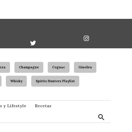
book
Twitter
Instagram
Username
eza
Champagne
Cognac
Ginebra
Whisky
Spirits Hunters Playlist
Open
o y Lifestyle
Recetas
Search