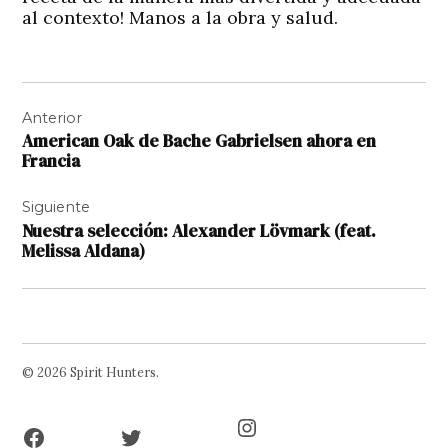
al contexto! Manos a la obra y salud.
Navegación
Anterior
de
American Oak de Bache Gabrielsen ahora en
entradas
Francia
Siguiente
Nuestra selección: Alexander Lövmark (feat.
Melissa Aldana)
© 2026 Spirit Hunters.
Facebook
Twitter
Instagram
Page
Username