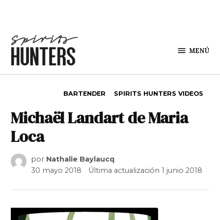
Saltar al contenido
MENÚ
Spirit
Hunters
PUBLICADO EN
BARTENDER
SPIRITS HUNTERS VIDEOS
Michaël Landart de Maria
Loca
por
Nathalie Baylaucq
30 mayo 2018
Última actualización
1 junio 2018