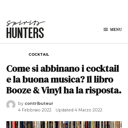
Skip to content
MENU
Spirits
Hunters
POSTED IN
COCKTAIL
Come si abbinano i cocktail
e la buona musica? Il libro
Booze & Vinyl ha la risposta.
by
contributeur
4 Febbraio 2022
Updated
4 Marzo 2022