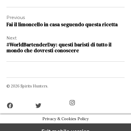
Navigazione
Previous
articoli
Fai il limoncello in casa seguendo questa ricetta
Next
#WorldBartenderDay: questi baristi di tutto il
mondo che dovresti conoscere
© 2026 Spirits Hunters.
Facebook
Twitter
Instagram
Page
Username
Privacy & Cookies Policy