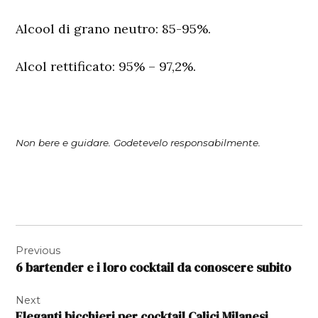
Alcool di grano neutro:
85-95%.
Alcol rettificato:
95% – 97,2%.
Non bere e guidare. Godetevelo responsabilmente.
Navigazione
Previous
articoli
6 bartender e i loro cocktail da conoscere subito
Next
Eleganti bicchieri per cocktail Calici Milanesi