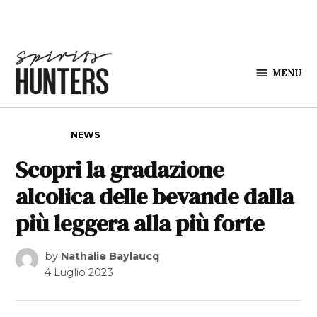
Skip to content
MENU
Spirits
Hunters
POSTED IN
NEWS
Scopri la gradazione
alcolica delle bevande dalla
più leggera alla più forte
by
Nathalie Baylaucq
4 Luglio 2023