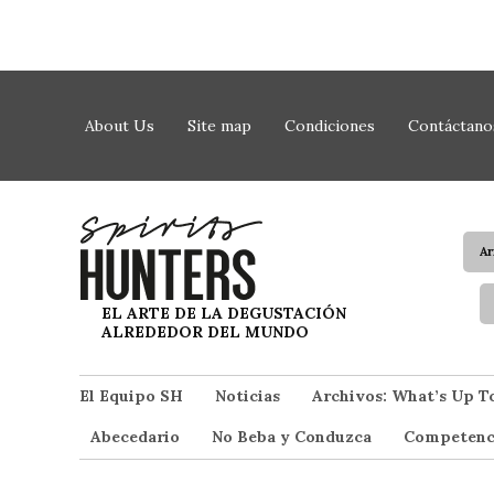
Saltar al contenido
About Us
Site map
Condiciones
Contáctano
A
Spirit Hunters
EL ARTE DE LA DEGUSTACIÓN
ALREDEDOR DEL MUNDO
El Equipo SH
Noticias
Archivos: What’s Up T
Abecedario
No Beba y Conduzca
Competenc