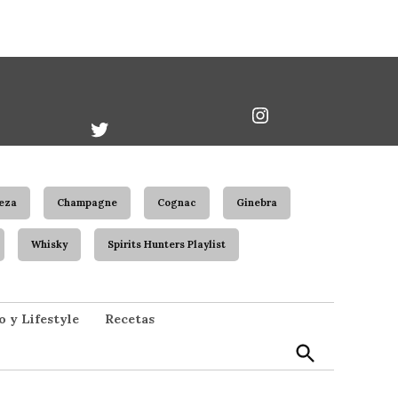
book
Twitter
Instagram
Username
eza
Champagne
Cognac
Ginebra
Whisky
Spirits Hunters Playlist
Open
o y Lifestyle
Recetas
Search