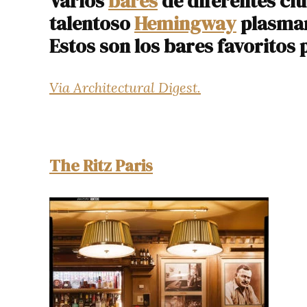
Varios
bares
de diferentes ci
talentoso
Hemingway
plasmar
Estos son los bares favoritos
Via Architectural Digest.
The Ritz Paris