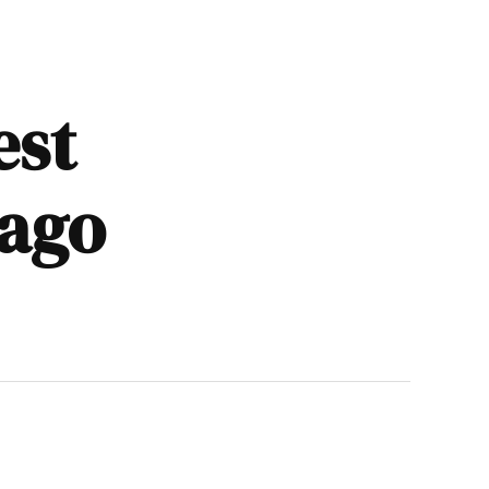
est
rago