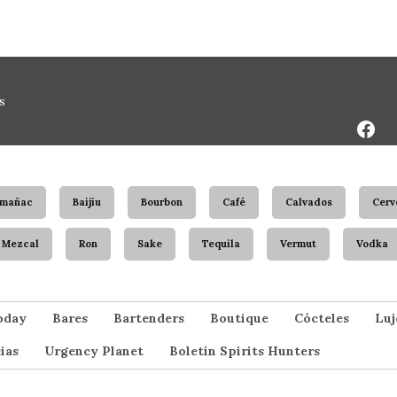
Face
s
Page
rmañac
Baijiu
Bourbon
Café
Calvados
Cerv
Mezcal
Ron
Sake
Tequila
Vermut
Vodka
oday
Bares
Bartenders
Boutique
Cócteles
Luj
ias
Urgency Planet
Boletín Spirits Hunters