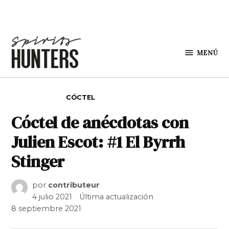
Saltar al contenido
MENÚ
Spirit
Hunters
PUBLICADO EN
CÓCTEL
Cóctel de anécdotas con
Julien Escot: #1 El Byrrh
Stinger
por
contributeur
4 julio 2021
Última actualización
8 septiembre 2021