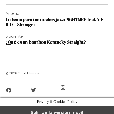
Navegación
Anterior
de
Un tema para tus noches jazz: NGHTMRE feat.A-F-
entradas
R-O – Stronger
Siguiente
¿Qué es un bourbon Kentucky Straight?
© 2026 Spirit Hunters.
Facebook
Twitter
Instagram
Page
Username
Privacy & Cookies Policy
Salir de la versión móvil