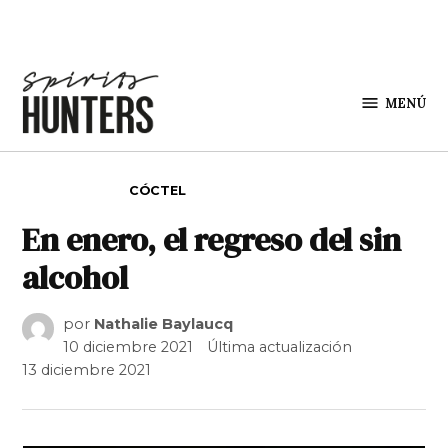
Saltar al contenido
MENÚ
Spirit
Hunters
PUBLICADO EN
CÓCTEL
En enero, el regreso del sin
alcohol
por
Nathalie Baylaucq
10 diciembre 2021
Última actualización
13 diciembre 2021