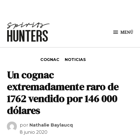
Saltar al contenido
MENÚ
Spirit
Hunters
PUBLICADO EN
COGNAC
NOTICIAS
Un cognac
extremadamente raro de
1762 vendido por 146 000
dólares
por
Nathalie Baylaucq
8 junio 2020