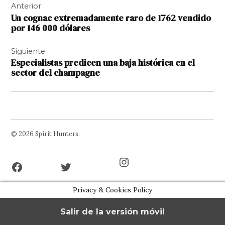
Anterior
de
Un cognac extremadamente raro de 1762 vendido
entradas
por 146 000 dólares
Siguiente
Especialistas predicen una baja histórica en el
sector del champagne
© 2026 Spirit Hunters.
Facebook
Twitter
Instagram
Page
Username
Privacy & Cookies Policy
Salir de la versión móvil