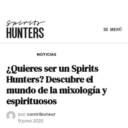
Saltar al contenido
MENÚ
Spirit
Hunters
PUBLICADO EN
NOTICIAS
¿Quieres ser un Spirits
Hunters? Descubre el
mundo de la mixología y
espirituosos
por
contributeur
9 junio 2020