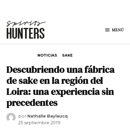
Saltar al contenido
MENÚ
Spirit
Hunters
PUBLICADO EN
NOTICIAS
SAKE
Descubriendo una fábrica
de sake en la región del
Loira: una experiencia sin
precedentes
por
Nathalie Baylaucq
25 septiembre 2019