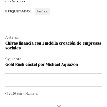
moderación.
ETIQUETADO:
Insólito
Navegación
Anterior
de
Chivas financia con 1 mdd la creación de empresas
entradas
sociales
Siguiente
Gold Rush cóctel por Michael Aquazon
© 2026 Spirit Hunters.
Facebook
Twitter
Instagram
Page
Username