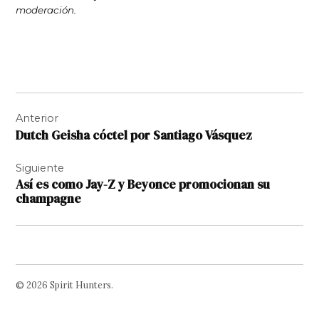
moderación.
Navegación
Anterior
de
Dutch Geisha cóctel por Santiago Vásquez
entradas
Siguiente
Así es como Jay-Z y Beyonce promocionan su
champagne
© 2026 Spirit Hunters.
Facebook
Twitter
Instagram
Page
Username