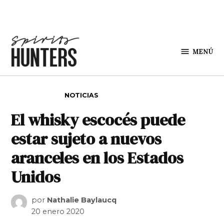
Saltar al contenido
MENÚ
Spirit
Hunters
PUBLICADO EN
NOTICIAS
El whisky escocés puede
estar sujeto a nuevos
aranceles en los Estados
Unidos
por
Nathalie Baylaucq
20 enero 2020