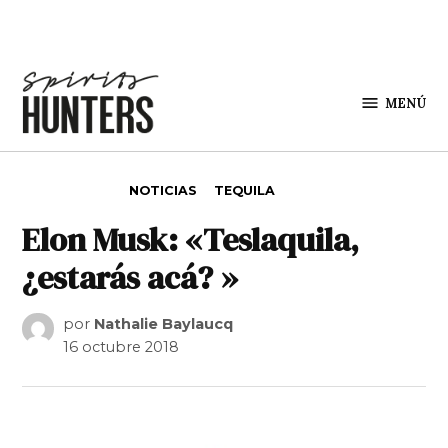
Saltar al contenido
MENÚ
Spirit
Hunters
PUBLICADO EN
NOTICIAS
TEQUILA
Elon Musk: «Teslaquila,
¿estarás acá? »
por
Nathalie Baylaucq
16 octubre 2018