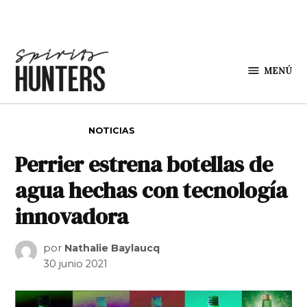
Saltar al contenido
MENÚ
Spirit
Hunters
PUBLICADO EN
NOTICIAS
Perrier estrena botellas de
agua hechas con tecnología
innovadora
por
Nathalie Baylaucq
30 junio 2021