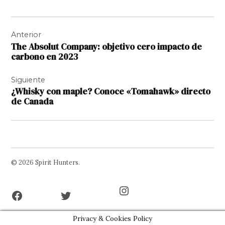
Navegación
Anterior
de
The Absolut Company: objetivo cero impacto de
entradas
carbono en 2023
Siguiente
¿Whisky con maple? Conoce «Tomahawk» directo
de Canada
© 2026 Spirit Hunters.
Facebook
Twitter
Instagram
Page
Username
Privacy & Cookies Policy