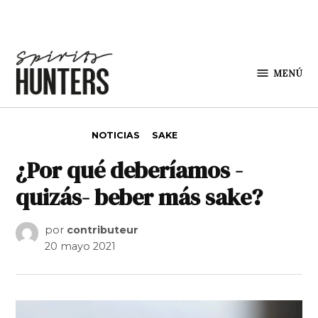
Saltar al contenido
MENÚ
Spirit
Hunters
PUBLICADO EN
NOTICIAS
SAKE
¿Por qué deberíamos -
quizás- beber más sake?
por
contributeur
20 mayo 2021