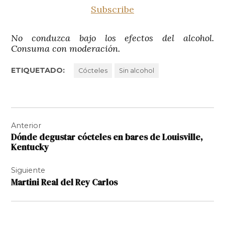
Subscribe
No conduzca bajo los efectos del alcohol.
Consuma con moderación.
ETIQUETADO:
Cócteles
Sin alcohol
Navegación
Anterior
de
Dónde degustar cócteles en bares de Louisville,
entradas
Kentucky
Siguiente
Martini Real del Rey Carlos