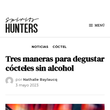
Saltar al contenido
MENÚ
Spirit
Hunters
PUBLICADO EN
NOTICIAS
CÓCTEL
Tres maneras para degustar
cócteles sin alcohol
por
Nathalie Baylaucq
3 mayo 2023