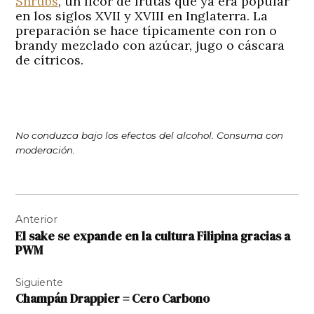
Shrubs
, un licor de frutas que ya era popular
en los siglos XVII y XVIII en Inglaterra. La
preparación se hace típicamente con ron o
brandy mezclado con azúcar, jugo o cáscara
de cítricos.
No conduzca bajo los efectos del alcohol. Consuma con
moderación.
Navegación
Anterior
de
El sake se expande en la cultura Filipina gracias a
entradas
PWM
Siguiente
Champán Drappier = Cero Carbono