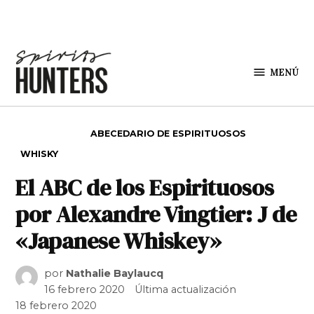
Saltar al contenido
MENÚ
Spirit
Hunters
PUBLICADO EN
ABECEDARIO DE ESPIRITUOSOS
WHISKY
El ABC de los Espirituosos
por Alexandre Vingtier: J de
«Japanese Whiskey»
por
Nathalie Baylaucq
16 febrero 2020
Última actualización
18 febrero 2020