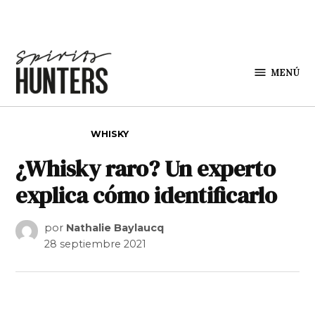
Saltar al contenido
MENÚ
Spirit
Hunters
PUBLICADO EN
WHISKY
¿Whisky raro? Un experto
explica cómo identificarlo
por
Nathalie Baylaucq
28 septiembre 2021