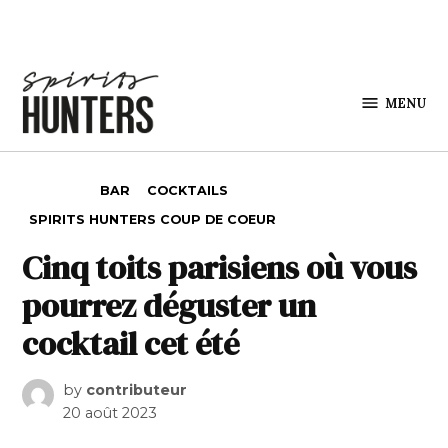
Skip to content
MENU
Spirits
Hunters
POSTED IN
BAR
COCKTAILS
SPIRITS HUNTERS COUP DE COEUR
Cinq toits parisiens où vous
pourrez déguster un
cocktail cet été
by
contributeur
20 août 2023