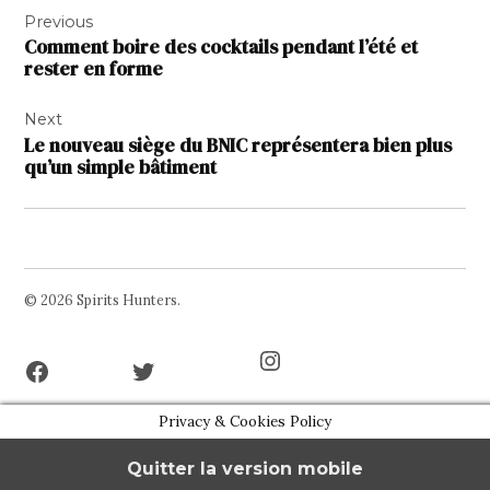
Previous
de
Comment boire des cocktails pendant l’été et
l’article
rester en forme
Next
Le nouveau siège du BNIC représentera bien plus
qu’un simple bâtiment
© 2026 Spirits Hunters.
Facebook
Twitter
Instagram
Page
Username
Privacy & Cookies Policy
Quitter la version mobile