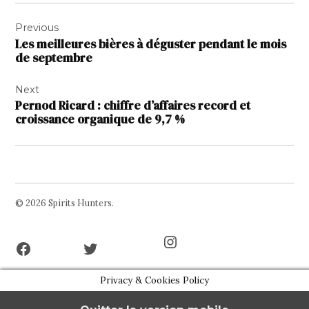
Navigation
Previous
de
Les meilleures bières à déguster pendant le mois
l’article
de septembre
Next
Pernod Ricard : chiffre d’affaires record et
croissance organique de 9,7 %
© 2026 Spirits Hunters.
Facebook
Twitter
Instagram
Page
Username
Privacy & Cookies Policy