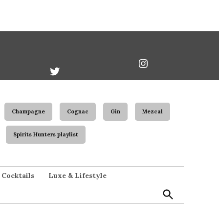
book
Twitter
Instagram
Username
Champagne
Cognac
Gin
Mezcal
Spirits Hunters playlist
Open
Cocktails
Luxe & Lifestyle
Search