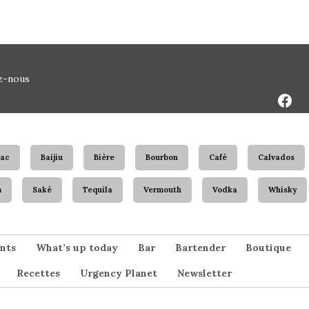
Face
z-nous
Page
ac
Baijiu
Bière
Bourbon
Café
Calvados
m
Saké
Tequila
Vermouth
Vodka
Whisky
nts
What’s up today
Bar
Bartender
Boutique
Recettes
Urgency Planet
Newsletter