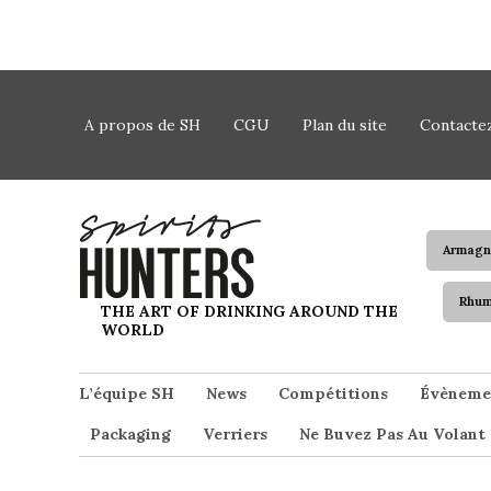
Skip to content
A propos de SH
CGU
Plan du site
Contacte
Armagn
Rhu
Spirits Hunters
THE ART OF DRINKING AROUND THE
WORLD
L’équipe SH
News
Compétitions
Évèneme
Packaging
Verriers
Ne Buvez Pas Au Volant